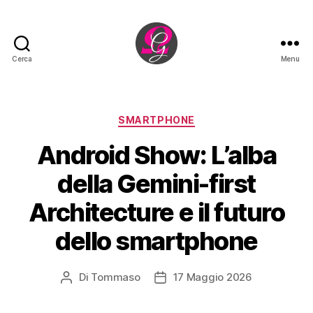
Cerca
Menu
Omega
Group
sagl
Categorie
SMARTPHONE
Android Show: L’alba
della Gemini-first
Architecture e il futuro
dello smartphone
Di
Tommaso
17 Maggio 2026
Autore
Data
articolo
dell'articolo