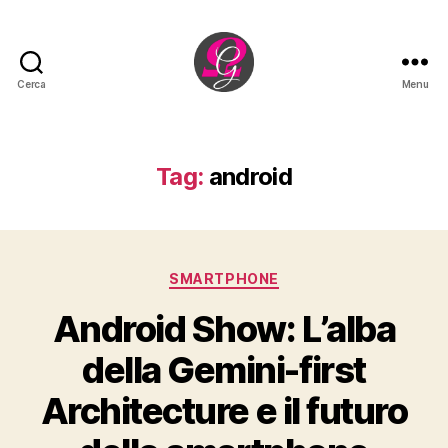
Cerca
Menu
Omega
Group
sagl
Tag:
android
Categorie
SMARTPHONE
Android Show: L’alba
della Gemini-first
Architecture e il futuro