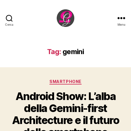
Cerca
Menu
Omega
Group
sagl
Tag:
gemini
Categorie
SMARTPHONE
Android Show: L’alba
della Gemini-first
Architecture e il futuro